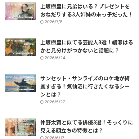
上坂樹里に兄弟はいる？プレゼントを
おねだりする3人姉妹の末っ子だった！
2026/7/8
上坂樹里に似てる芸能人3選！綾瀬はる
かと見分けがつかないと話題に？
2026/6/24
サンセット・サンライズのロケ地が綺
麗すぎる！気仙沼に行きたくなるシー
ンとは？
2026/5/27
仲野太賀と似てる俳優3選！そっくりに
見える顔立ちの特徴とは？
2026/6/17