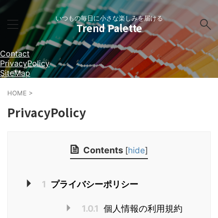
いつもの毎日に小さな楽しみを届ける
Trend Palette
Contact
PrivacyPolicy
SiteMap
HOME
>
PrivacyPolicy
Contents
[
hide
]
1
プライバシーポリシー
1.0.1
個人情報の利用規約