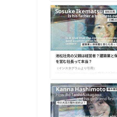
中からオーディションを勝ち抜き、朝ドラ
ンに抜てきされたことでも話題になりまし
んな上坂樹里さんを見て「誰かに似ている
る」と思った方も多いのではないでしょう
SNSでも「綾瀬はるかさんに似てる！」「
の仲間由紀恵さんみたい！」といった声が
ます。 この記事では、上坂樹里さんに似て
人3人を調査してみました！綾瀬はるかさ
いると言われる理由についても紹介してい
20
で、最後まで読んで ...
池松壮亮の父親は経営者？建築業と
を営む社長って本当？
（インスタグラムより引用）
https://www.instagram.com/p/BkXaO4vAK
松壮亮（いけまつそうすけ）さんは、話題
マや映画に出演されている、注目の若手俳
です。2026年の大河ドラマ「豊臣兄弟！」
臣秀吉役に抜擢され、その演技力に注目が
ています。池松壮亮さんは、10歳の頃から
動を開始し、劇団四季ミュージカル「ライ
キング」で俳優デビューされています。当
球に夢中になっていた彼ですが、「野球カ