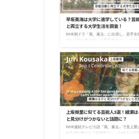
20
早坂美海は大学に進学している？芸
と両立する大学生活を調査！
NHK朝ドラ「風、薫る」に出演し、若手女
でも注目を集めている早坂美海さん。2026
歳を迎え、学業と芸能活動を両立しながら
場を広げていますよね。そんな早坂美海さ
が、「大学に進学しているのかな？」「芸
と両立できているのかな？」と気になって
も多いのではないでしょうか。この記事で
坂美海さんの大学進学や現在のキャンパス
について調査していきます。最後まで読ん
だけるとうれしいです。 目次 早坂美海は
学している？ https://twitter.com/SD ...
20
上坂樹里に似てる芸能人3選！綾瀬は
と見分けがつかないと話題に？
NHK連続テレビ小説『風、薫る』で見上愛
W主演を務める上坂樹里さん。2410人の応