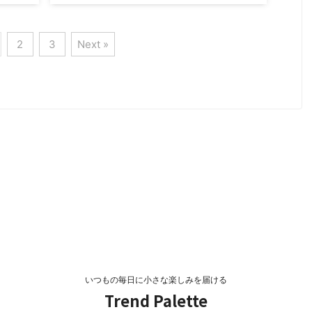
り、そ
谷将太（そめたにしょうた）さんは、話題のドラ
ね。ホ
マや映画に出演されている、実力派の若手俳優さ
Mでも
んです。2025年には、話題のNetFlixオリジナルド
2
3
Next »
そんな
ラマ「イクサガミ」にも出演され、ますます注目
令嬢な
されていますよね。そんな染谷将太さんですが、
です。
ドラマや映画で見るたびに「似てる俳優って誰だ
のでし
っけ？」と、いつも気になってしまいます。僕だ
いま
けではなく、そのように気になっている方も多い
本当に
のではないでしょうか。こちらの記事で ...
いつもの毎日に小さな楽しみを届ける
Trend Palette