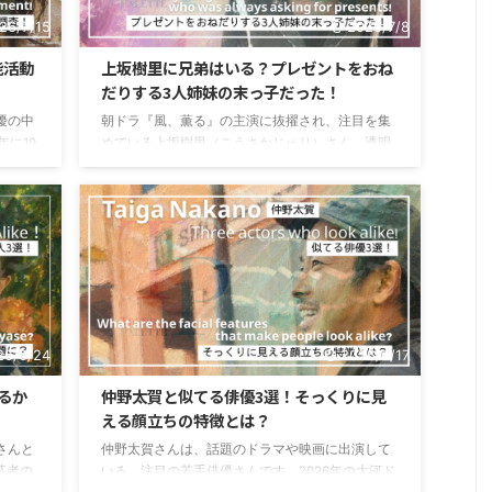
26/7/15
2026/7/8
能活動
上坂樹里に兄弟はいる？プレゼントをおね
だりする3人姉妹の末っ子だった！
優の中
朝ドラ『風、薫る』の主演に抜擢され、注目を集
年に19
めている上坂樹里（こうさかじゅり）さん。透明
活躍の
感のある雰囲気と自然な演技力で、最近ではドラ
んです
マやCMなどで見かける機会も増えていますよね。
能活動
そんな上坂樹里さんですが、「兄弟はいるのか
いる方
な？」「どんな家族の中で育ったんだろう？」と
は、早
気になっている方も多いのではないでしょうか。
ライフ
実は、上坂樹里さんは3人姉妹の末っ子で、家族仲
でいた
の良さが伝わるエピソードも明かしています。そ
大学に進
こでこの記事では、上坂樹里さんに兄弟はいるの
か、3人姉妹の末っ子として育った家族エピソード
26/6/24
2026/6/17
についても紹介していき ...
るか
仲野太賀と似てる俳優3選！そっくりに見
える顔立ちの特徴とは？
さんと
仲野太賀さんは、話題のドラマや映画に出演して
募者の
いる、注目の若手俳優さんです。2026年の大河ド