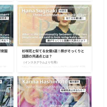
ヒロイ
ラマ「豊臣兄弟！」の主演に抜擢され、ますます
た。そ
注目が集まっています。テレビでもよく見かける
気がす
俳優さんですよね。そんな彼を見ていると「誰か
か。
と似てるよね？」「似てる俳優って誰だろう？」
若い頃
と気になりませんか？僕は彼を見るたびに思って
見られ
いました。（笑）こちらの記事では、仲野太賀さ
る芸能
んと似てる俳優3名と似ている特徴を探っていきた
んに似て
いと思います。最後まで読んでいただけると嬉し
るの
いです。 https://sekaideichiban.com/ ...
26/5/27
2026/6/20
保育園
杉咲花と似てる女優3選！顔がそっくりと
話題の共通点とは？
（インスタグラムより引用）
g3/ 池
https://www.instagram.com/p/DKEevlbzYf8/ 杉咲
のドラ
花（すぎさきはな）さんは、話題のドラマや映画
優さん
に出演されている、注目の若手女優さんです。CM
で、豊
にも多数出演されており、飾らない自然体の美し
集まっ
さで人気を集めています。テレビでもよく見かけ
芸能活
る杉咲花さん。「誰かに似てるよね？」「似てる
オン・
女優って誰だっけ？」と気になっている方も多い
時は野
と思います。僕はいつもなっています。（笑）こ
ード買
ちらの記事では、杉咲花さんと似てる女優３名