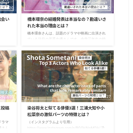
...
と、似てる共通点について探っていきたいと思い
26/6/20
2026/6/20
ま ...
出会い
橋本環奈の結婚発表は本当なの？勘違いさ
れた本当の理由とは？
橋本環奈さんは、話題のドラマや映画に出演され
?
ている注目の若手女優さんです。中学三年生の時
題のドラ
に、SNSへ投稿した写真が「奇跡の一枚」とし
さんで
て、1000年に一人の逸材と注目を集めました。彼
真が
女は、NHK朝ドラヒロインやコメディ映画など、
材と注
様々な役柄の演技が注目されていますよね。そん
インや
な彼女ですが、俳優の中川大志さんとの熱愛報道
目され
があり、結婚間近なのでは？と話題になりまし
中川大
た。インターネットニュースでも「結婚発表」と
では？
いうキーワードで注目されているようです。橋本
環奈さんの「結婚発表」は本当なのでしょうか？
26/3/31
2026/5/27
そのように気になる方も ...
に投稿
染谷将太と似てる俳優3選！三浦大知や小
松菜奈の激似パーツの特徴とは？
ドラマ
（インスタグラムより引用）
優さん
https://www.instagram.com/p/BGQkjNpMOjk/ 染