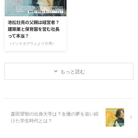
れたことでも話題になりました。
ます。テレビでもよく見かける俳
そんな上坂樹里さんを見て「誰か
優さんですよね。そんな彼を見て
2026/5/27
に似ている気がする」と思った方
いると「誰かと似てるよね？」
も多いのではないでしょうか。
「似てる俳優って誰だろう？」と
池松壮亮の父親は経営者？
SNSでも「綾瀬はるかさんに似て
気になりませんか？僕は彼を見る
建築業と保育園を営む社長
る！」「若い頃の仲間由紀恵さん
たびに思っていました。（笑）こ
って本当？
みたい！」といった声が見られま
ちらの記事では、仲野太賀さんと
す。 この記事では、上坂樹里さ
似てる俳優3名と似ている特徴を
（インスタグラムより引用）
んに似てる芸能人3人を調査して
探っていきたいと思います。最後
https://www.instagram.com/p/B
みました！綾瀬はるかさんに似て
まで読んでいただけると嬉しいで
kXaO4vAKg3/ 池松壮亮（いけま
いると言われる理由についても紹
す。
つそうすけ）さんは、話題のドラ
介しているので、最後まで読んで
https://sekaideichiban.com/ ...
マや映画に出演されている、注目
もっと読む
...
の若手俳優さんです。2026年の
大河ドラマ「豊臣兄弟！」で、豊
臣秀吉役に抜擢され、その演技力
に注目が集まっています。池松壮
亮さんは、10歳の頃から芸能活
動を開始し、劇団四季ミュージカ
ル「ライオン・キング」で俳優デ
森田望智の出身大学は？女優の夢を追い続
ビューされています。当時は野球
けた学生時代とは？
に夢中になっていた彼ですが、
「野球カード買ってあげるから」
という父親の言葉につられて ...