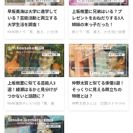
2026/7/15
2026/7/8
早坂美海は大学に進学して
上坂樹里に兄弟はいる？プ
いる？芸能活動と両立する
レゼントをおねだりする3人
大学生活を調査！
姉妹の末っ子だった！
NHK朝ドラ「風、薫る」に出演
朝ドラ『風、薫る』の主演に抜擢
し、若手女優の中でも注目を集め
され、注目を集めている上坂樹里
ている早坂美海さん。2026年に
（こうさかじゅり）さん。透明感
19歳を迎え、学業と芸能活動を両
のある雰囲気と自然な演技力で、
立しながら活躍の場を広げていま
最近ではドラマやCMなどで見か
すよね。そんな早坂美海さんです
ける機会も増えていますよね。そ
が、「大学に進学しているのか
んな上坂樹里さんですが、「兄弟
2026/6/24
2026/6/17
な？」「芸能活動と両立できてい
はいるのかな？」「どんな家族の
るのかな？」と気になっている方
中で育ったんだろう？」と気にな
上坂樹里に似てる芸能人3
仲野太賀と似てる俳優3選！
も多いのではないでしょうか。こ
っている方も多いのではないでし
選！綾瀬はるかと見分けが
そっくりに見える顔立ちの
の記事では、早坂美海さんの大学
ょうか。実は、上坂樹里さんは3
つかないと話題に？
特徴とは？
進学や現在のキャンパスライフに
人姉妹の末っ子で、家族仲の良さ
ついて調査していきます。最後ま
が伝わるエピソードも明かしてい
NHK連続テレビ小説『風、薫
仲野太賀さんは、話題のドラマや
で読んでいただけるとうれしいで
ます。そこでこの記事では、上坂
る』で見上愛さんとW主演を務め
映画に出演している、注目の若手
す。 目次 早坂美海は大学に進学
樹里さんに兄弟はいるのか、3人
る上坂樹里さん。2410人の応募
俳優さんです。2026年の大河ド
している？
姉妹の末っ子として育った家族エ
者の中からオーディションを勝ち
ラマ「豊臣兄弟！」の主演に抜擢
https://twitter.com/SD ...
ピソードについても紹介していき
抜き、朝ドラヒロインに抜てきさ
され、ますます注目が集まってい
...