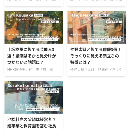
し、若手女優の中でも注目を集め
され、注目を集めている上坂樹里
ている早坂美海さん。2026年に
（こうさかじゅり）さん。透明感
19歳を迎え、学業と芸能活動を両
のある雰囲気と自然な演技力で、
立しながら活躍の場を広げていま
最近ではドラマやCMなどで見か
すよね。そんな早坂美海さんです
ける機会も増えていますよね。そ
が、「大学に進学しているのか
んな上坂樹里さんですが、「兄弟
2026/6/24
2026/6/17
な？」「芸能活動と両立できてい
はいるのかな？」「どんな家族の
るのかな？」と気になっている方
中で育ったんだろう？」と気にな
上坂樹里に似てる芸能人3
仲野太賀と似てる俳優3選！
も多いのではないでしょうか。こ
っている方も多いのではないでし
選！綾瀬はるかと見分けが
そっくりに見える顔立ちの
の記事では、早坂美海さんの大学
ょうか。実は、上坂樹里さんは3
つかないと話題に？
特徴とは？
進学や現在のキャンパスライフに
人姉妹の末っ子で、家族仲の良さ
ついて調査していきます。最後ま
が伝わるエピソードも明かしてい
NHK連続テレビ小説『風、薫
仲野太賀さんは、話題のドラマや
で読んでいただけるとうれしいで
ます。そこでこの記事では、上坂
る』で見上愛さんとW主演を務め
映画に出演している、注目の若手
す。 目次 早坂美海は大学に進学
樹里さんに兄弟はいるのか、3人
る上坂樹里さん。2410人の応募
俳優さんです。2026年の大河ド
している？
姉妹の末っ子として育った家族エ
者の中からオーディションを勝ち
ラマ「豊臣兄弟！」の主演に抜擢
https://twitter.com/SD ...
ピソードについても紹介していき
抜き、朝ドラヒロインに抜てきさ
され、ますます注目が集まってい
...
れたことでも話題になりました。
ます。テレビでもよく見かける俳
そんな上坂樹里さんを見て「誰か
優さんですよね。そんな彼を見て
2026/5/27
に似ている気がする」と思った方
いると「誰かと似てるよね？」
も多いのではないでしょうか。
「似てる俳優って誰だろう？」と
池松壮亮の父親は経営者？
SNSでも「綾瀬はるかさんに似て
気になりませんか？僕は彼を見る
建築業と保育園を営む社長
る！」「若い頃の仲間由紀恵さん
たびに思っていました。（笑）こ