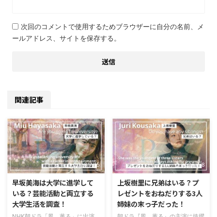
次回のコメントで使用するためブラウザーに自分の名前、メ
ールアドレス、サイトを保存する。
関連記事
2026/7/15
2026/7/8
早坂美海は大学に進学して
上坂樹里に兄弟はいる？プ
いる？芸能活動と両立する
レゼントをおねだりする3人
大学生活を調査！
姉妹の末っ子だった！
NHK朝ドラ「風、薫る」に出演
朝ドラ『風、薫る』の主演に抜擢