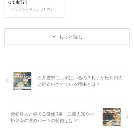
って本当？
みたい！」といった声が見られま
ちらの記事では、仲野太賀さんと
す。 この記事では、上坂樹里さ
似てる俳優3名と似ている特徴を
（インスタグラムより引用）
んに似てる芸能人3人を調査して
探っていきたいと思います。最後
https://www.instagram.com/p/B
みました！綾瀬はるかさんに似て
まで読んでいただけると嬉しいで
kXaO4vAKg3/ 池松壮亮（いけま
いると言われる理由についても紹
す。
つそうすけ）さんは、話題のドラ
介しているので、最後まで読んで
https://sekaideichiban.com/ ...
マや映画に出演されている、注目
もっと読む
...
の若手俳優さんです。2026年の
大河ドラマ「豊臣兄弟！」で、豊
臣秀吉役に抜擢され、その演技力
に注目が集まっています。池松壮
亮さんは、10歳の頃から芸能活
動を開始し、劇団四季ミュージカ
ル「ライオン・キング」で俳優デ
石井杏奈に旦那はいるの？相手が松井裕樹
ビューされています。当時は野球
と勘違いされている理由とは？
に夢中になっていた彼ですが、
「野球カード買ってあげるから」
という父親の言葉につられて ...
染谷将太と似てる俳優3選！三浦大知や小
松菜奈の激似パーツの特徴とは？