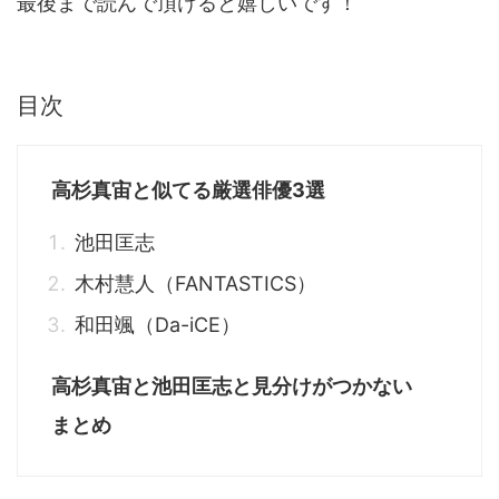
最後まで読んで頂けると嬉しいです！
目次
高杉真宙と似てる厳選俳優3選
池田匡志
木村慧人（FANTASTICS）
和田颯（Da-iCE）
高杉真宙と池田匡志と見分けがつかない
まとめ