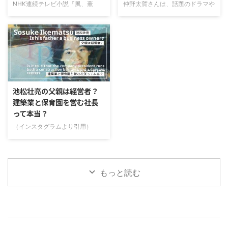
ついて調査していきます。最後ま
が伝わるエピソードも明かしてい
NHK連続テレビ小説『風、薫
仲野太賀さんは、話題のドラマや
で読んでいただけるとうれしいで
ます。そこでこの記事では、上坂
る』で見上愛さんとW主演を務め
映画に出演している、注目の若手
す。 目次 早坂美海は大学に進学
樹里さんに兄弟はいるのか、3人
る上坂樹里さん。2410人の応募
俳優さんです。2026年の大河ド
している？
姉妹の末っ子として育った家族エ
者の中からオーディションを勝ち
ラマ「豊臣兄弟！」の主演に抜擢
https://twitter.com/SD ...
ピソードについても紹介していき
抜き、朝ドラヒロインに抜てきさ
され、ますます注目が集まってい
...
れたことでも話題になりました。
ます。テレビでもよく見かける俳
そんな上坂樹里さんを見て「誰か
優さんですよね。そんな彼を見て
2026/5/27
に似ている気がする」と思った方
いると「誰かと似てるよね？」
も多いのではないでしょうか。
「似てる俳優って誰だろう？」と
池松壮亮の父親は経営者？
SNSでも「綾瀬はるかさんに似て
気になりませんか？僕は彼を見る
建築業と保育園を営む社長
る！」「若い頃の仲間由紀恵さん
たびに思っていました。（笑）こ
って本当？
みたい！」といった声が見られま
ちらの記事では、仲野太賀さんと
す。 この記事では、上坂樹里さ
似てる俳優3名と似ている特徴を
（インスタグラムより引用）
んに似てる芸能人3人を調査して
探っていきたいと思います。最後
https://www.instagram.com/p/B
みました！綾瀬はるかさんに似て
まで読んでいただけると嬉しいで
kXaO4vAKg3/ 池松壮亮（いけま
いると言われる理由についても紹
す。
つそうすけ）さんは、話題のドラ
介しているので、最後まで読んで
https://sekaideichiban.com/ ...
マや映画に出演されている、注目
もっと読む
...
の若手俳優さんです。2026年の
大河ドラマ「豊臣兄弟！」で、豊
臣秀吉役に抜擢され、その演技力
に注目が集まっています。池松壮
亮さんは、10歳の頃から芸能活