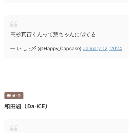
高杉真宙くんって慧ちゃんに似てる
— い し ·͜·ᰔᩚ (@Happy_Capcake)
January 12, 2024
和田颯（Da-iCE）