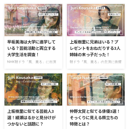
2026/7/15
2026/7/8
早坂美海は大学に進学して
上坂樹里に兄弟はいる？プ
いる？芸能活動と両立する
レゼントをおねだりする3人
大学生活を調査！
姉妹の末っ子だった！
NHK朝ドラ「風、薫る」に出演
朝ドラ『風、薫る』の主演に抜擢
し、若手女優の中でも注目を集め
され、注目を集めている上坂樹里
ている早坂美海さん。2026年に
（こうさかじゅり）さん。透明感
19歳を迎え、学業と芸能活動を両
のある雰囲気と自然な演技力で、
立しながら活躍の場を広げていま
最近ではドラマやCMなどで見か
すよね。そんな早坂美海さんです
ける機会も増えていますよね。そ
が、「大学に進学しているのか
んな上坂樹里さんですが、「兄弟
2026/6/24
2026/6/17
な？」「芸能活動と両立できてい
はいるのかな？」「どんな家族の
るのかな？」と気になっている方
中で育ったんだろう？」と気にな
上坂樹里に似てる芸能人3
仲野太賀と似てる俳優3選！
も多いのではないでしょうか。こ
っている方も多いのではないでし
選！綾瀬はるかと見分けが
そっくりに見える顔立ちの
の記事では、早坂美海さんの大学
ょうか。実は、上坂樹里さんは3
つかないと話題に？
特徴とは？
進学や現在のキャンパスライフに
人姉妹の末っ子で、家族仲の良さ