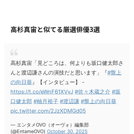
高杉真宙と似てる厳選俳優3選
高杉真宙「見どころは、何よりも坂口健太郎さ
んと渡辺謙さんの演技だと思います」『
#盤上
の向日葵
』【インタビュー】 -
https://t.co/eWnF61XVvJ
#佐々木蔵之介
#坂
口健太郎
#柚月裕子
#渡辺謙
#盤上の向日葵
pic.twitter.com/2JzXDMGd05
— エンタメOVO（オーヴォ）編集部
(@EntameOVO)
October 30, 2025