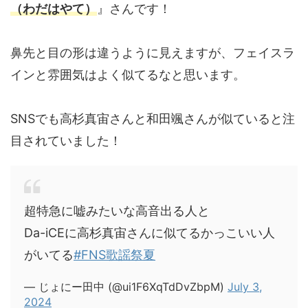
（わだはやて）
』さんです！
鼻先と目の形は違うように見えますが、フェイスラ
インと雰囲気はよく似てるなと思います。
SNSでも高杉真宙さんと和田颯さんが似ていると注
目されていました！
超特急に嘘みたいな高音出る人と
Da-iCEに高杉真宙さんに似てるかっこいい人
がいてる
#FNS歌謡祭夏
— じょにー田中 (@ui1F6XqTdDvZbpM)
July 3,
2024