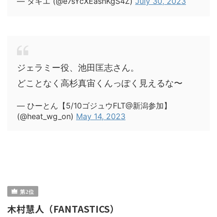
— タキエ (@e7sYcXEashKgS4Z)
July 30, 2023
ジェラミー役、池田匡志さん。
どことなく高杉真宙くんっぽく見えるな〜
— ひーとん【5/10ゴジュウFLT@新潟参加】
(@heat_wg_on)
May 14, 2023
木村慧人（FANTASTICS）